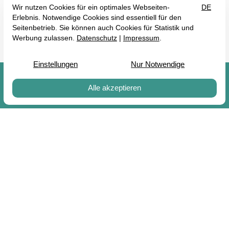
Wertgutscheine

Bowling Room Trier
Franz-Georg-Straße 125
54292 Trier
0651 97689029
trier@bowlingroom.com
Vertrag widerrufen
Impressum
Datenschutz
AGB
Erklärung zur Barrierefreiheit